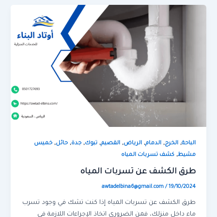
,
,
,
,
,
,
,
,
الباحة
الخرج
الدمام
الرياض
القصيم
تبوك
جدة
حائل
خميس
,
مشيط
كشف تسربات المياه
طرق الكشف عن تسربات المياه
awtadelbina6@gmail.com
/
19/10/2024
طرق الكشف عن تسربات المياه إذا كنت تشك في وجود تسرب
ماء داخل منزلك، فمن الضروري اتخاذ الإجراءات اللازمة في